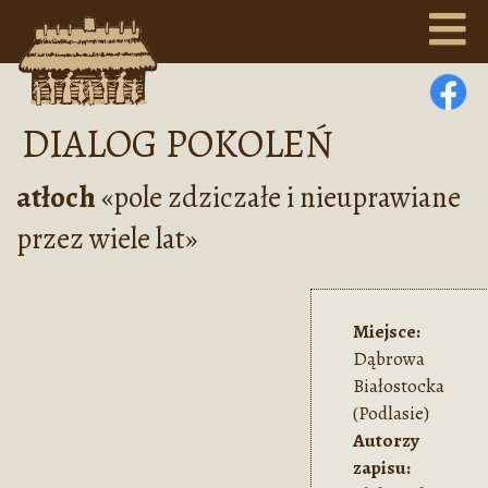
DIALOG POKOLEŃ
Teksty
atłoch
«pole zdziczałe i nieuprawiane
Słowa
przez wiele lat»
Aktualności
Miejsce:
Społeczność
Dąbrowa
Białostocka
Materiały
(Podlasie)
Autorzy
Kontakt
zapisu: